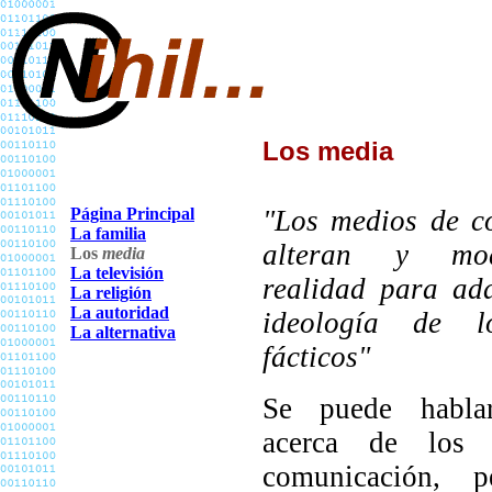
Los media
Página Principal
"Los medios de c
La familia
alteran y mod
Los
media
La televisión
realidad para ad
La religión
La autoridad
ideología de l
La alternativa
fácticos"
Se puede habla
acerca de los
comunicación, 