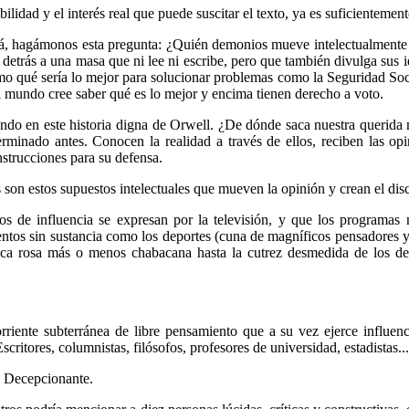
ibilidad y el interés real que puede suscitar el texto, ya es suficienteme
á, hagámonos esta pregunta: ¿Quién demonios mueve intelectualmente es
a detrás a una masa que ni lee ni escribe, pero que también divulga sus 
mo qué sería lo mejor para solucionar problemas como la Seguridad Social
el mundo cree saber qué es lo mejor y encima tienen derecho a voto.
do en este historia digna de Orwell. ¿De dónde saca nuestra querida 
rminado antes. Conocen la realidad a través de ellos, reciben las op
nstrucciones para su defensa.
son estos supuestos intelectuales que mueven la opinión y crean el dis
os de influencia se expresan por la televisión, y que los programas 
entos sin sustancia como los deportes (cuna de magníficos pensadores y 
nica rosa más o menos chabacana hasta la cutrez desmedida de los deb
riente subterránea de libre pensamiento que a su vez ejerce influenc
ritores, columnistas, filósofos, profesores de universidad, estadistas...
? Decepcionante.