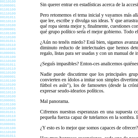
Sin querer entrar en estadísticas acerca de la acces
Pero retomemos el tema inicial y vayamos más all
que lee, escribe y divulga sus ideas. Y que arrastr
qué ropa sienta mejor y, finalmente, cuestiones co
qué grupo político sería el mejor gobierno. Todo 
¿Aún no tenéis miedo? Está bien, sigamos avanzan
diminuto reducto de intelectuales que hemos dete
regalo, listas para ser usadas y con un manual de i
¿Seguís impasibles? Enton-ces analicemos quiénes 
Nadie puede discutirme que los principales grup
convierten en ídolos a imitar son simples divertim
fútbol es asín"), los de famosetes (desde la cró
expresar seudo-idearios políticos.
Mal panorama.
Cifremos nuestras esperanzas en una supuesta cor
pequeña fuerza capaz de tutelarnos en la sombra. Esc
¿Y esto es lo mejor que somos capaces de ofrecer