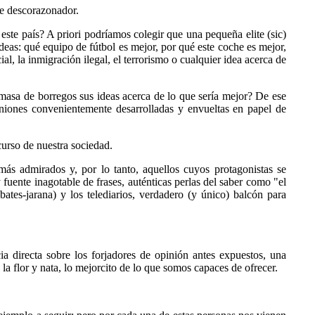
nte descorazonador.
te país? A priori podríamos colegir que una pequeña elite (sic)
ideas: qué equipo de fútbol es mejor, por qué este coche es mejor,
, la inmigración ilegal, el terrorismo o cualquier idea acerca de
masa de borregos sus ideas acerca de lo que sería mejor? De ese
iniones convenientemente desarrolladas y envueltas en papel de
curso de nuestra sociedad.
más admirados y, por lo tanto, aquellos cuyos protagonistas se
fuente inagotable de frases, auténticas perlas del saber como "el
ates-jarana) y los telediarios, verdadero (y único) balcón para
ia directa sobre los forjadores de opinión antes expuestos, una
 la flor y nata, lo mejorcito de lo que somos capaces de ofrecer.