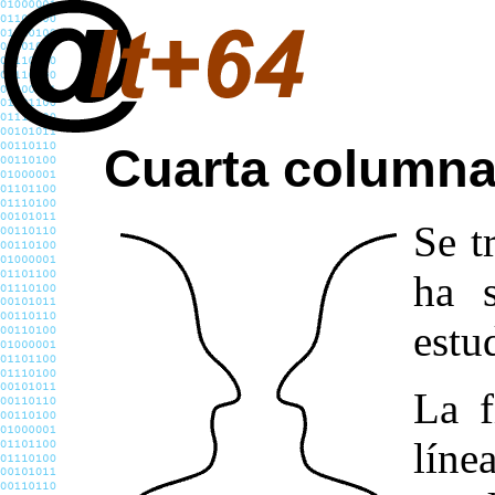
Cuarta columna
Se t
ha 
estu
La f
líne