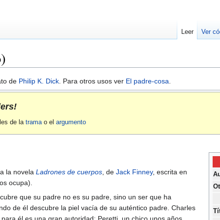
Leer
Ver có
o)
lato de
Philip K. Dick
. Para otros usos ver
El padre-cosa
.
lers!
les de la
trama
o el
argumento
 a la novela
Ladrones de cuerpos
, de
Jack Finney
, escrita en
Au
os ocupa).
Ot
scubre que su padre no es su padre, sino un ser que ha
do de él descubre la piel vacía de su auténtico padre. Charles
Tí
para él es una gran autoridad: Peretti, un chico unos años