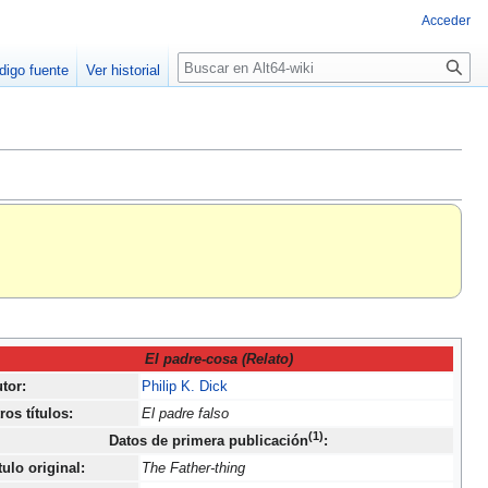
Acceder
Buscar
digo fuente
Ver historial
El padre-cosa (Relato)
tor:
Philip K. Dick
ros títulos:
El padre falso
(1)
Datos de primera publicación
:
tulo original:
The Father-thing