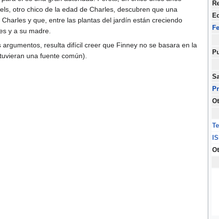
Re
iels, otro chico de la edad de Charles, descubren que una
Ed
harles y que, entre las plantas del jardín están creciendo
F
es y a su madre.
os argumentos, resulta difícil creer que Finney no se basara en la
Pu
s tuvieran una fuente común).
Sa
P
Ot
Te
I
Ot