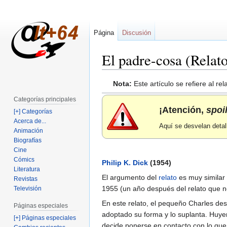
Página
Discusión
El padre-cosa (Relat
Ir
Ir
Nota:
Este artículo se refiere al re
a
a
Categorías principales
la
la
¡Atención,
spoi
[+] Categorías
navegación
búsqueda
Acerca de...
Aquí se desvelan detal
Animación
Biografías
Cine
Cómics
Philip K. Dick
(1954)
Literatura
El argumento del
relato
es muy similar
Revistas
1955 (un año después del relato que n
Televisión
En este relato, el pequeño Charles de
Páginas especiales
adoptado su forma y lo suplanta. Huyen
[+] Páginas especiales
decide ponerse en contacto con lo que 