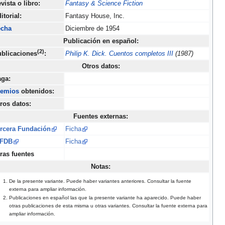
vista o libro:
Fantasy & Science Fiction
itorial:
Fantasy House, Inc.
echa
Diciembre de 1954
Publicación en español:
(2)
blicaciones
:
Philip K. Dick. Cuentos completos III
(1987)
Otros datos:
ga:
remios
obtenidos:
ros datos:
Fuentes externas:
rcera Fundación
Ficha
SFDB
Ficha
ras fuentes
Notas:
De la presente variante. Puede haber variantes anteriores. Consultar la fuente
externa para ampliar información.
Publicaciones en español las que la presente variante ha aparecido. Puede haber
otras publicaciones de esta misma u otras variantes. Consultar la fuente externa para
ampliar información.