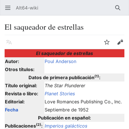
Alt64-wiki
Abrir menú principal
Busca
El saqueador de estrellas
Idioma
Vigilar
Editar
El saqueador de estrellas
Autor:
Poul Anderson
Otros títulos:
(1)
Datos de primera publicación
:
Título original:
The Star Plunderer
Revista o libro:
Planet Stories
Editorial:
Love Romances Publishing Co., Inc.
Fecha
Septiembre de 1952
Publicación en español:
(2)
Publicaciones
:
Imperios galácticos