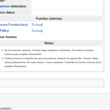
ga:
remios
obtenidos:
ros datos:
Fuentes externas:
rcera Fundación
Ficha
SFDB
Ficha
ras fuentes
Notas:
De la presente variante. Puede haber variantes anteriores. Consultar la fuente
externa para ampliar información.
Publicaciones en español las que la presente variante ha aparecido. Puede haber
otras publicaciones de esta misma u otras variantes. Consultar la fuente externa para
ampliar información.
ontrario.