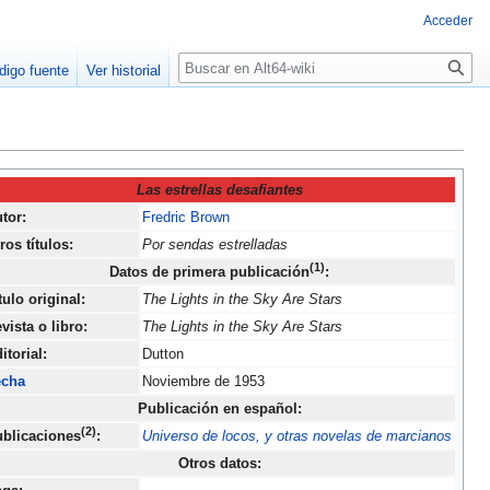
Acceder
Buscar
digo fuente
Ver historial
Las estrellas desafiantes
tor:
Fredric Brown
ros títulos:
Por sendas estrelladas
(1)
Datos de primera publicación
:
tulo original:
The Lights in the Sky Are Stars
vista o libro:
The Lights in the Sky Are Stars
itorial:
Dutton
echa
Noviembre de 1953
Publicación en español:
(2)
blicaciones
:
Universo de locos, y otras novelas de marcianos
Otros datos: