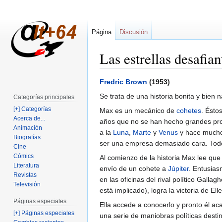
Página
Discusión
Las estrellas desafian
Ir
Ir
Fredric Brown
(1953)
a
a
Se trata de una historia bonita y bien 
Categorías principales
la
la
[+] Categorías
Max es un mecánico de
cohetes
. Ésto
navegación
búsqueda
Acerca de...
años que no se han hecho grandes pr
Animación
a la
Luna
,
Marte
y
Venus
y hace mucho 
Biografías
ser una empresa demasiado cara. Tod
Cine
Cómics
Al comienzo de la historia Max lee que
Literatura
envío de un cohete a
Júpiter
. Entusias
Revistas
en las oficinas del rival político Gall
Televisión
está implicado), logra la victoria de Ell
Páginas especiales
Ella accede a conocerlo y pronto él ac
[+] Páginas especiales
una serie de maniobras políticas desti