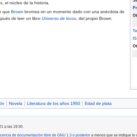
Sa
 el núcleo de la historia.
P
ar que
Brown
bromea en un momento dado con una anécdota de
Ot
spués de leer un libro
Universo de locos
, del propio Brown.
Te
I
Ot
ión
Novela
Literatura de los años 1950
Edad de plata
21 a las 19:30.
icencia de documentación libre de GNU 1.3 o posterior
a menos que se indique lo c