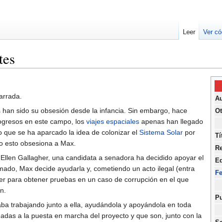
Leer
Ver có
tes
narrada.
Au
s han sido su obsesión desde la infancia. Sin embargo, hace
Ot
ogresos en este campo, los
viajes espaciales
apenas han llegado
que se ha aparcado la idea de colonizar el
Sistema Solar
por
Tí
o esto obsesiona a Max.
Re
 Ellen Gallagher, una candidata a senadora ha decidido apoyar el
Ed
mado, Max decide ayudarla y, cometiendo un acto ilegal (entra
F
agher para obtener pruebas en un caso de corrupción en el que
en.
Pu
aba trabajando junto a ella, ayudándola y apoyándola en toda
nadas a la puesta en marcha del proyecto y que son, junto con la