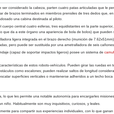
 ser considerado la cabeza, parten cuatro patas articuladas que le pe
 par de brazos terminados en miembros prensiles de tres dedos que, en
 adosado una cabina destinada al piloto.
 cuerpo central cuatro esferas, tres equidistantes en la parte superior,
(lo que da a este órgano una apariencia de bola de bolos) que pueden 
alladora ligera integrada en el brazo derecho (munición de 7.62x51mm
adas, pero puede ser sustituida por una ametralladora de seis cañon
indaje (capaz de soportar impactos ligeros) posee un sistema de
camuf
 características de estos robots-vehículos. Pueden girar las ruedas en
stáculos como escalones; pueden realizar saltos de longitud conside
scalar superficies verticales o mantenerse adheridos a un techo boca 
, lo que les permite una notable autonomía para encargarles misione
n niño. Habitualmente son muy inquisitivos, curiosos, y leales.
mente para compartir sus experiencias individuales, con lo que ganan 