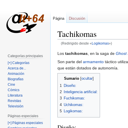
Página
Discusión
Tachikomas
(Redirigido desde «
Logikomas
»)
Ir
Ir
Los
tachikomas
, en la saga de
Ghost 
Categorías principales
a
a
Son parte del
armamento
táctico utiliz
[+] Categorías
la
la
que están dotados de autonomía.
Acerca de...
navegación
búsqueda
Animación
Sumario
Biografías
Cine
1
Diseño:
Cómics
2
Inteligencia artificial:
Literatura
3
Fuchikomas:
Revistas
4
Uchikomas:
Televisión
5
Logikomas:
Páginas especiales
[+] Páginas especiales
Diseño: