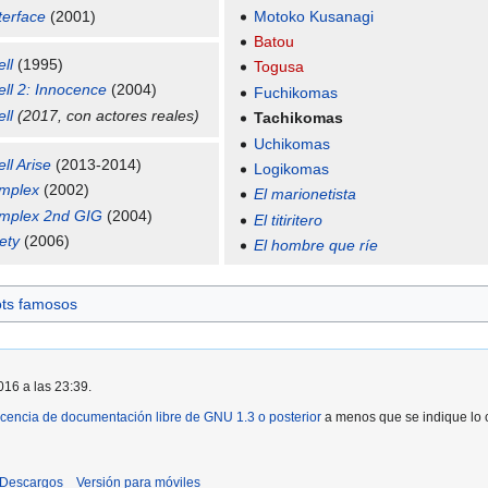
erface
(2001)
Motoko Kusanagi
Batou
ll
(1995)
Togusa
ell 2: Innocence
(2004)
Fuchikomas
ll
(2017, con actores reales)
Tachikomas
Uchikomas
ll Arise
(2013-2014)
Logikomas
omplex
(2002)
El marionetista
omplex 2nd GIG
(2004)
El titiritero
ety
(2006)
El hombre que ríe
ts famosos
016 a las 23:39.
icencia de documentación libre de GNU 1.3 o posterior
a menos que se indique lo c
Descargos
Versión para móviles