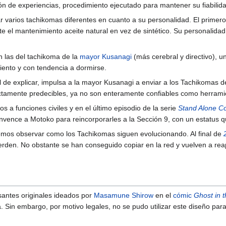
n de experiencias, procedimiento ejecutado para mantener su fiabili
r varios tachikomas diferentes en cuanto a su personalidad. El primer
 el mantenimiento aceite natural en vez de sintético. Su personalidad 
n las del tachikoma de la
mayor Kusanagi
(más cerebral y directivo), u
iento y con tendencia a dormirse.
il de explicar, impulsa a la mayor Kusanagi a enviar a los Tachikomas de
ctamente predecibles, ya no son enteramente confiables como herrami
s a funciones civiles y en el último episodio de la serie
Stand Alone C
 convence a Motoko para reincorporarles a la Sección 9, con un estatus
odemos observar como los Tachikomas siguen evolucionando. Al final de
rden. No obstante se han conseguido copiar en la red y vuelven a re
antes originales ideados por
Masamune Shirow
en el
cómic
Ghost in t
. Sin embargo, por motivo legales, no se pudo utilizar este diseño pa