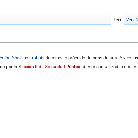
Leer
Ver có
in the Shell
, son
robots
de aspecto arácnido dotados de una
IA
y con ca
ado por la
Sección 9 de Seguridad Pública
, donde son utilizados o bie