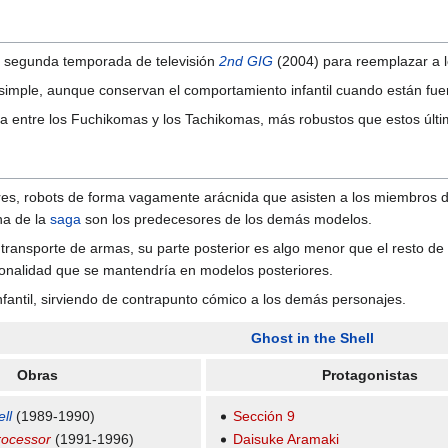
la segunda temporada de televisión
2nd GIG
(2004) para reemplazar a l
s simple, aunque conservan el comportamiento infantil cuando están fuer
 entre los Fuchikomas y los Tachikomas, más robustos que estos últim
res, robots de forma vagamente arácnida que asisten a los miembros 
rna de la
saga
son los predecesores de los demás modelos.
ransporte de armas, su parte posterior es algo menor que el resto de 
ionalidad que se mantendría en modelos posteriores.
fantil, sirviendo de contrapunto cómico a los demás personajes.
Ghost in the Shell
Obras
Protagonistas
ll
(1989-1990)
Sección 9
rocessor
(1991-1996)
Daisuke Aramaki