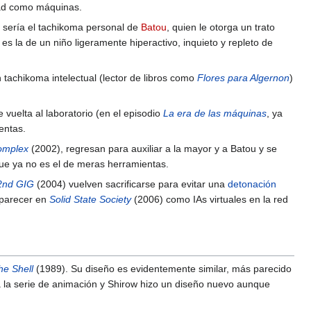
dad como máquinas.
o sería el tachikoma personal de
Batou
, quien le otorga un trato
es la de un niño ligeramente hiperactivo, inquieto y repleto de
n tachikoma intelectual (lector de libros como
Flores para Algernon
)
 vuelta al laboratorio (en el episodio
La era de las máquinas
, ya
entas.
omplex
(2002), regresan para auxiliar a la mayor y a Batou y se
 que ya no es el de meras herramientas.
2nd GIG
(2004) vuelven sacrificarse para evitar una
detonación
aparecer en
Solid State Society
(2006) como IAs virtuales en la red
he Shell
(1989). Su diseño es evidentemente similar, más parecido
ra la serie de animación y Shirow hizo un diseño nuevo aunque