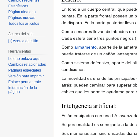
Cambios recientes
Estadísticas
En tono a un cuerpo central, que puede
Página aleatoria
puntas. En la parte frontal poseen un
Páginas nuevas
de disparo. En la parte posterior lleva
Todos los artículos
Como sensores llevan distribuidos en el
Acerca del sitio:
Cada esfera tiene tres puntos negros 
[+] Acerca del sitio
Como
armamento
, aparte de la ametr
Herramientas
puede tratarse de un cañón lanzagran
Lo que enlaza aquí
Como sistema defensivo, aparte del bl
Cambios relacionados
condiciones.
Páginas especiales
Versión para imprimir
La movilidad es una de las principales
Enlace permanente
atrás; pueden caminar para superar ob
Información de la
cables que les permite ayudarse para e
página
Inteligencia artificial:
Están equipados con una I.A. avanzada
Su personalidad es semejante a la de u
Sus memorias son sincronizadas diaria